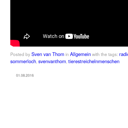
Sven van Thom
Allgemein
radi
Posted by
in
with the tags:
sommerloch
svenvanthom
tierestreichelnmenschen
,
,
01.08.2016