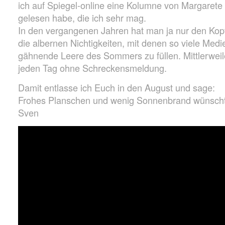
ich auf Spiegel-online eine Kolumne von Margarete
gelesen habe, die ich sehr mag.
In den vergangenen Jahren hat man ja nur den Kopf
die albernen Nichtigkeiten, mit denen so viele Medi
gähnende Leere des Sommers zu füllen. Mittlerweile
jeden Tag ohne Schreckensmeldung.
Damit entlasse ich Euch in den August und sage:
Frohes Planschen und wenig Sonnenbrand wünsch
Sven