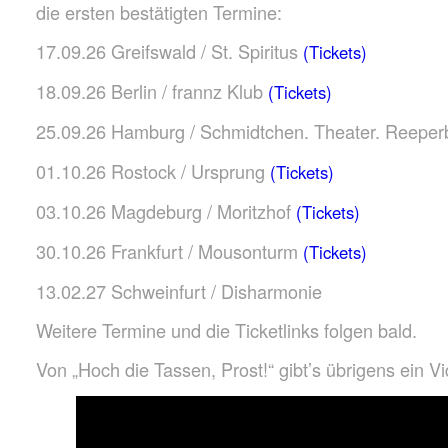
die ersten bestätigten Termine:
17.09.26 Greifswald / St. Spiritus
(Tickets)
18.09.26 Berlin / frannz Klub
(Tickets)
25.09.26 Hamburg / Schmidtchen. Theater. Reepe
01.10.26 Rostock / Ursprung
(Tickets)
03.10.26 Magdeburg / Moritzhof
(Tickets)
30.10.26 Frankfurt / Mousonturm
(Tickets)
13.02.27 Schweinfurt / Disharmonie
Weitere Termine und die Ticketlinks folgen bald.
Von „Hoch die Tassen, Prost!“ gibt’s übrigens ein Vi