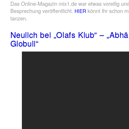
Das Online-Magazin mix1.de war etwas voreilig und 
Besprechung veröffentlicht.
könnt Ihr schon ma
HIER
tanzen.
Neulich bei „Olafs Klub“ – „Abh
Globuli“