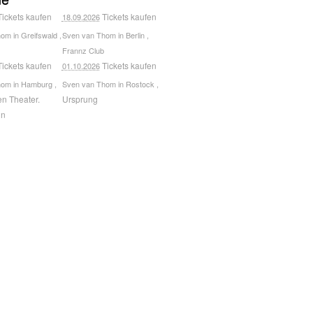
Tickets kaufen
Tickets kaufen
18.09.2026
hom
in
Greifswald
,
Sven van Thom
in
Berlin
,
Frannz Club
Tickets kaufen
Tickets kaufen
01.10.2026
hom
in
Hamburg
,
Sven van Thom
in
Rostock
,
n Theater.
Ursprung
hn