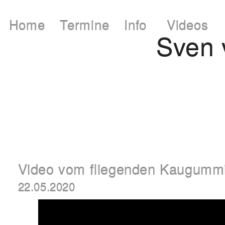
Home
Termine
Info
Videos
Sven
Video vom fliegenden Kaugumm
22.05.2020