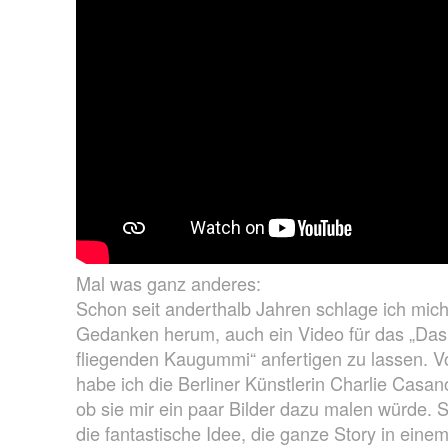
Mal was ganz anderes:
Schon seit anderthalb Jahren schlage ich mic
Gedanken herum, auch ein Video für das „Das
fliegenden Kaugummi“ anfertigen zu lassen. Vo
habe ich die Berliner Künstlerin Charlie Casan
ob sie mir ein paar Bilder dazu malen würde. S
die fantastische Idee, die ganze Story in einem